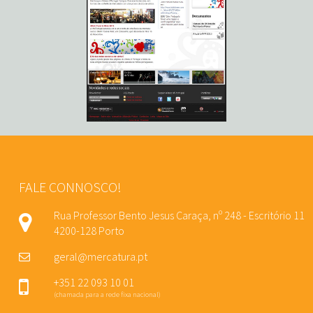
FALE CONNOSCO!
Rua Professor Bento Jesus Caraça, nº 248 - Escritório 11
4200-128 Porto
geral@mercatura.pt
+351 22 093 10 01
(chamada para a rede fixa nacional)